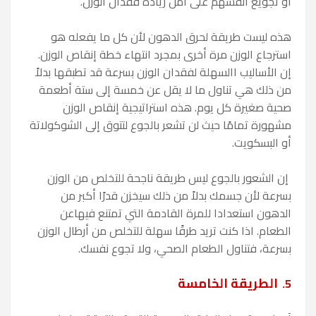
أو تجويع أنفسهم على أمل زيادة فقدان الوزن.
هذه ليست طريقة لحرق الدهون لأن كل ما يفعله هو
استرجاع الوزن مرة أخرى بمجرد انتهاء خطة إنقاص الوزن.
إن الأساليب االسهلة لفقدان الوزن بسرعة قد تطبقها بدلاً
من ذلك هي تناول ما لا يقل عن خمسة إلى ستة أطعمة
صحية صغيرة كل يوم. هذه استراتيجية إنقاص الوزن
مشهورة تمامًا حيث لن تشعر بالجوع لتتوق إلى الشوكولاتة
أو البسكويت.
إن الشعور بالجوع ليس طريقة ناجحة للتخلص من الوزن
بسرعة لأن جسمك بدلاً من ذلك سيخزن قدرًا أكبر من
الدهون استعدادا للمرة القادمة التي تمتنع فيهاعن
الطعام. اذا كنت تريد طرقًا سهلة للتخلص من أرطال الوزن
بسرعة، فتناول الطعام الصحي، ولا تجوع نفسك.
الطريقة الخامسة
5.