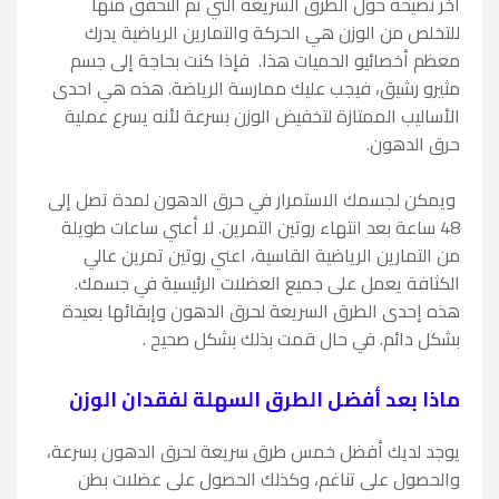
آخر نصيحة حول الطرق السريعة التي تم التحقق منها
للتخلص من الوزن هي الحركة والتمارين الرياضية يدرك
معظم أخصائيو الحميات هذا. فإذا كنت بحاجة إلى جسم
مثيرو رشيق، فيجب عليك ممارسة الرياضة. هذه هي احدى
الأساليب الممتازة لتخفيض الوزن بسرعة لأنه يسرع عملية
حرق الدهون.
ويمكن لجسمك الاستمرار في حرق الدهون لمدة تصل إلى
48 ساعة بعد انتهاء روتين التمرين. لا أعني ساعات طويلة
من التمارين الرياضية القاسية، اعني روتين تمرين عالي
الكثافة يعمل على جميع العضلات الرئيسية في جسمك.
هذه إحدى الطرق السريعة لحرق الدهون وإبقائها بعيدة
بشكل دائم. في حال قمت بذلك بشكل صحيح .
ماذا بعد أفضل الطرق السهلة لفقدان الوزن
يوجد لديك أفضل خمس طرق سريعة لحرق الدهون بسرعة،
والحصول على تناغم، وكذلك الحصول على عضلات بطن