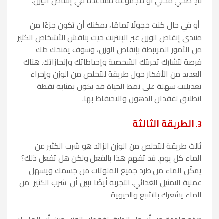
نادٍ صحي محلي أو مجموعة مساعدة في إنقاص الوزن.
أو في حال كنت خجولًا تمامًا، يمكنك أن تكون جزءًا من
منتدى إنقاص الوزن عبر الإنترنت حيث يناقش الأشخاص الكثير
من الأمور المرتبطة بإنقاص الوزن، وسوف يمنحك ذلك
فرصة لتشارك تجربتك الشخصية وإحباطاتك وإنجازاتك. هناك
العديد من الأفكار حول طريقة للتخلص من الوزن وإجراء
تعديلات سهلة على نمط الحياة قد يكون بمثابة نقطة
انطلاق لفقدان الدهون والاحتفاظ بها.
الطريقة الثالثة
3.
ثالث طريقة للتخلص من الوزن الزائد هو شرب الكثير من
الماء كل يوم. قد تفهم هذا بالفعل ولكن هل تفعل ذلك؟
يمكّن الماء من طرد جميع الملوثات من جسمك ويسهل
عملية التمثيل الغذائي. التجربة أيضًا تبين أن شرب الكثير من
الماء يشعرك بالشبع والحيوية.
هذه واحدة من أسهل الطرق لفقدان الوزن حيث أن الماء لا