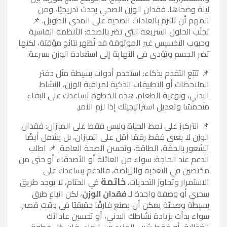
ليلة وضحاها. فقدان الوزن الصحي يحدث تدريجيًا، ومن
المهم أن تلتزم بالعادات الصحية على المدى الطويل.
📌
تجنّب الحلول السريعة التي تضر بالصحة: الأنظمة القاسية
وحبوب التخسيس غير الموثوقة قد تُظهر نتائج مؤقتة، لكنها
تضر الجسم وتؤدي في النهاية إلى استعادة الوزن بسرعة.
📌
تتبّع التقدم بذكاء: استخدم أدوات بسيطة مثل دفتر
الملاحظات أو التطبيقات الذكية لمراقبة الوزن، النشاط
البدني، ونوعية الطعام. هذه الخطوة تساعدك على البقاء
متحمسًا وتعديل استراتيجيتك إذا لزم الأمر.
📌
التركيز على نمط الحياة وليس فقط على الميزان: فقدان
الوزن لا يعني فقط رقمًا أقل على الميزان، بل يشمل أيضًا
الشعور بالخفة، الطاقة، وتحسن الصحة العامة.
📌
اطلب
الدعم عند الحاجة: سواء من العائلة أو الأصدقاء أو حتى من
مختصين في التغذية والرياضة، فالدعم يساعدك على
خاتمة
الاستمرار وتجاوز التحديات.
في الختام، لا يوجد طريق
سحري أو وصفة واحدة لـ
فقدان الوزن
، لكن اتباع طرق
بسيطة وصحيّة يمكن أن يصنع فارقًا حقيقيًا في وقت قصير.
سواء بدأت بزيادة نشاطك البدني، أو تحسين عاداتك
الغذائية، أو فقط شرب المزيد من الماء، فإن كل خطوة