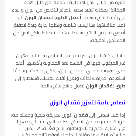
مثيرة من خلال التدريبات عالية الكثافة. من خلال هذه
المقالة، يمكنك تنفيذ هذه النصائح للتخلص من الوزن والبدء
في رؤية النتائج بسرعة.
أفضل الطرق لفقدان الوزن
التي
تمت مناقشتها هنا ليست شاملة ولكنها بداية جيدة لتحقيق
أقصى قدر من النتائج. سيتطلب هذا الانضباط ولكن ليس من
المستحيل تحقيقه.
ماذا لو كنت لا تزال غير قادر على التخلص من تلك الدهون
غير المرغوب فيها في الجسم بعد المحاولة بأكملها. أعلم
مدى صعوبة وتحدي فقدان الوزن، ولكن إذا كنت تريد حقًا
استعادة احترامك لذاتك وتعزيز ثقتك بنفسك، فستحتاج إلى
طرق لفقدان الوزن
تعمل وتنتج نتائج دائمة.
نصائح عامة لتعزيز فقدان الوزن
إذا كنت تسعى إلى
فقدان الوزن
بطريقة صحية ومستدامة،
فهناك مجموعة من النصائح العامة التي يجب أن تضعها
في اعتبارك لدعم رحلتك وتحقيق نتائج فعّالة:
📌 الصبر
والاستمرارية هما مفتاح النجاح: لا تتوقع نتائج فورية بين