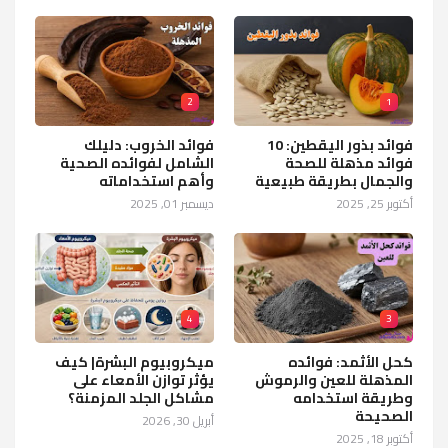
2
1
فوائد بذور اليقطين: 10
فوائد الخروب: دليلك
فوائد مذهلة للصحة
الشامل لفوائده الصحية
والجمال بطريقة طبيعية
وأهم استخداماته
أكتوبر 25, 2025
ديسمبر 01, 2025
4
3
كحل الأثمد: فوائده
ميكروبيوم البشرة| كيف
المذهلة للعين والرموش
يؤثر توازن الأمعاء على
وطريقة استخدامه
مشاكل الجلد المزمنة؟
الصحيحة
أبريل 30, 2026
أكتوبر 18, 2025