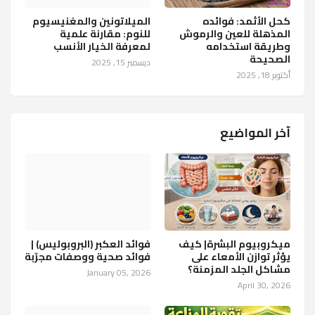
كحل الأثمد: فوائده
الميلاتونين والمغنيسيوم
المذهلة للعين والرموش
للنوم: مقارنة علمية
وطريقة استخدامه
لمعرفة الخيار الأنسب
الصحيحة
ديسمبر 15, 2025
أكتوبر 18, 2025
آخر المواضيع
ميكروبيوم البشرة| كيف
فوائد العكبر (البروبوليس) |
يؤثر توازن الأمعاء على
فوائد صحية ووصفات مجرّبة
مشاكل الجلد المزمنة؟
January 05, 2026
April 30, 2026