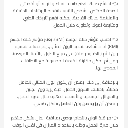
👈 استشر طبيبك: يُعتبر طبيب النساء والتوليد أو أخصائي
الصحة المختص الشخص الأنسب لتقديم الإرشادات الدقيقة
والملائمة لحالتك الفردية. يمكنه تقييم تاريخك الطبي
ومتابعة نموك وتطورك خلال الحمل.
👈 احسب مؤشر كتلة الجسم (BMI): يعتبر مؤشر كتلة الجسم
(BMI) أداة شائعة لتحديد الوزن المثالي. يتم حسابه بتقسيم
وزن الأم (بالكيلوجرامات) على مربع الطول (بالأمتار المربعة).
ومن ثم يمكن مقارنة القيمة المحسوبة مع النطاقات
الموصى بها.
بالإضافة إلى ذلك، يمكن أن يكون الوزن المثالي للحامل
مختلفًا باختلاف الشهور الحمل، حيث يزيد وزن الجنين
والسوائل الجسمية والأنسجة الدهنية خلال فترة الحمل،
ويمكن أن
يزيد من وزن الحامل
بشكل طبيعي.
👈 مراقبة الوزن بانتظام: يوصى بمراقبة الوزن بشكل منتظم
خلال فترة الحمل، وذلك باستخدام الميزان في نفس الوقت