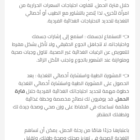
خلال فترة الحمل. تتفاوت احتياجات السعرات الحرارية من
امرأة لأخرى، لذا يُنصح بالتشاور مع الطبيب أو أخصائي
التغذية لتحديد الاحتياجات الغذائية الفردية.
👈
الاستماع لجسمك : استمع إلى إشارات جسمك
واحتياجاته. لا تتجاهل الجوع الحقيقي ولا تأكل بشكل مفرط
للتعويض عن الرغبات الغذائية غير الصحية. تناول وجبات صحية
ومتوازنة عند الشعور بالجوع وتجنب الأكل الزائد.
👈
المشورة الطبية واستشارة أخصائي التغذية : يعد
الحصول على المشورة الطبية واستشارة أخصائي التغذية
خطوة مهمة لتحديد احتياجاتك الغذائية الفردية خلال
فترة
الحمل
. قد يوفرون لك نصائح مخصصة وخطة غذائية
ملائمة تساعدك في الحفاظ على وزن صحي وصحة جيدة لك
ولطفلك المنتظر.
باعتبارها جزءًا هامًا من رحلة الحمل، يمكن أن تساهم
التغذية الصحية في تعزيز صحتك وصحة طفلك، وتقليل