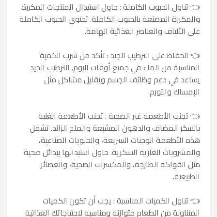
👈
تناول الحبوب الكاملة : حاول استبدال المنتجات المكررة
والمكررة المصنعة بالحبوب الكاملة. تحتوي الحبوب الكاملة
على الألياف والعناصر الغذائية الهامة.
👈
الحفاظ على الترطيب الجيد : تأكد من شرب الكمية
المناسبة من الماء في جميع أوقات اليوم. الترطيب الجيد
يساعد في دعم وظائف الجسم وتقليل مشاكل مثل
الإمساك والتورم.
👈
تجنب الأطعمة غير الصحية : تجنب الأطعمة الغنية
بالسكر المضاف والدهون المشبعة والملح الزائد. تشمل
هذه الأطعمة الوجبات السريعة، والحلويات الصناعية،
والمشروبات الغازية السكرية. حاول استبدالها ببدائل صحية
مثل الفواكه الطازجة، والمكسرات الصحية، والعصائر
الطبيعية.
👈
تناول الكميات المناسبة : يجب أن تكون الكميات
المتناولة من الطعام متوازنة ومناسبة لاحتياجاتك الغذائية