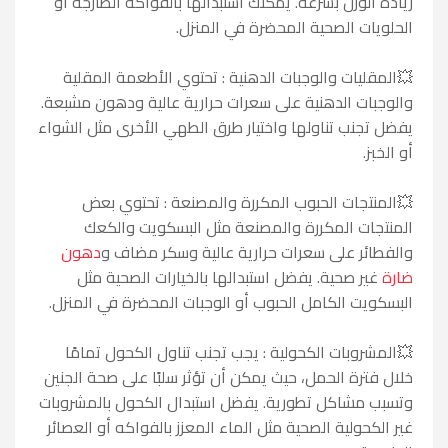
زيادة الوزن بسرعة. يمكنك استبدالها بالفواكه الطازجة أو
الحلويات الصحية المحضرة في المنزل.
💥
المقليات والوجبات الدهنية : تحتوي الأطعمة المقلية
والوجبات الدهنية على سعرات حرارية عالية ودهون مشبعة.
يفضل تجنب تناولها واختيار طرق الطهي الأخرى مثل الشواء
أو الخبز.
💥
المنتجات الحبوب المكررة والمصنعة : تحتوي بعض
المنتجات المكررة والمصنعة مثل البسكويت والكعك
والفطائر على سعرات حرارية عالية وسكر مضاف و
دهون
ضارة
غير صحية. يفضل استبدالها بالخيارات الصحية مثل
البسكويت الكامل الحبوب أو الوجبات المحضرة في المنزل.
💥
المشروبات الكحولية : يجب تجنب تناول الكحول تمامًا
خلال فترة الحمل، حيث يمكن أن تؤثر سلبًا على صحة الجنين
وتسبب مشاكل تطورية. يفضل استبدال الكحول بالمشروبات
غير الكحولية الصحية مثل الماء المعزز بالفواكه أو العصائر