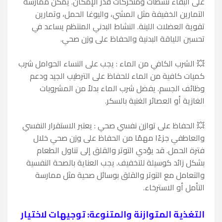
على البقاء نشطات ومتحركات قدر الإمكان. يمكن ممارسة
التمارين الخفيفة مثل المشي، واليوغا الحمل، وتمارين
تقوية العضلات اللينة. النشاط البدني المنتظم يساعد في
تحسين اللياقة البدنية والحفاظ على وزن صحي.
💥
الشرب الكافي من الماء : يجب على النساء الحوامل شرب
كميات كافية من الماء للحفاظ على الترطيب الجيد ودعم
وظائف الجسم. يفضل شرب الماء بدلاً من المشروبات
الغازية أو العصائر الغنية بالسكر.
💥
الحفاظ على توازن نفسي صحي : يعتبر الاستقرار النفسي
والعاطفي جزءًا مهمًا من الحفاظ على وزن صحي خلال
فترة الحمل. قد يؤدي التوتر والقلق إلى تناول الطعام
بشكل زائد كوسيلة للتخفيف. يجب العناية بالصحة النفسية
والتعامل مع التوتر والقلق بوسائل صحية مثل ممارسة
التأمل أو الاسترخاء.
التغذية المتوازنة والمتنوعة: توجيهات لاختيار