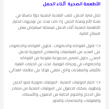
الأطعمة الصحية أثناء الحمل
خلال فترة الحمل، تلعب التغذية الصحية دورًا حاسمًا في
صحة الأم وصحة الجنين. إذا كنت تبحث عن توجيهات لاختيار
الأطعمة الصحية أثناء الحمل، فيمكننا استعراض بعض
النصائح التالية:
👈
تناول الفواكه والخضروات : تحتوي الفواكه والخضروات
على العديد من الفيتامينات والمعادن الضرورية للحمل
الصحي. حاول تضمين مجموعة متنوعة من الفواكه
والخضروات في وجباتك اليومية. ابحث عن الخيارات الغنية
بالألياف والمغذيات والتي تضفي تنوعًا على نظامك الغذائي.
👈
اختيار البروتينات الصحية : البروتينات ضرورية لنمو الجنين
وتطوره. يمكنك الحصول على البروتينات الصحية من مصادر
مثل الدجاج واللحوم الخالية من الدهون، والأسماك،
والبقوليات، والمكسرات والبذور.