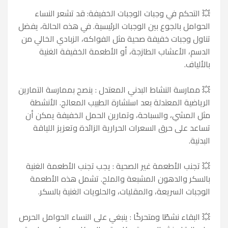
💥
التحكم في وجبات الوجبات الخفيفة: قد تشعر النساء
الحوامل بالجوع بين الوجبات الرئيسية. في هذه الحالة، يفضل
تناول وجبات خفيفة صحية مثل الفواكه، الزبادي الخالي من
الدسم، الأعشاب الطازجة، أو الأطعمة الخفيفة الغنية
بالألياف.
💥
ممارسة النشاط البدني المعتدل : ينصح بممارسة التمارين
الرياضية المعتدلة بعد استشارة الطبيب المعالج. الأنشطة
مثل المشي، والسباحة، وتمارين الحمل الخفيفة يمكن أن
تساعد على حرق السعرات الحرارية الزائدة وتعزيز اللياقة
البدنية.
💥
تجنب الأطعمة غير الصحية : يجب تجنب الأطعمة الغنية
بالسكر والدهون المشبعة والملح. تشمل هذه الأطعمة
الوجبات السريعة، والمقليات، والحلويات الغنية بالسكر.
💥
البقاء نشطًا ومتحركًا : ينبغي على النساء الحوامل الحرص