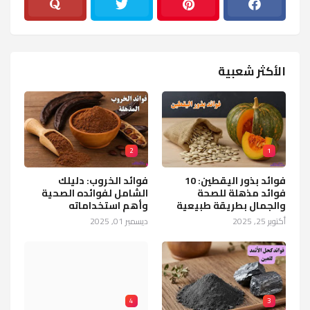
الأكثر شعبية
2
1
فوائد بذور اليقطين: 10
فوائد الخروب: دليلك
فوائد مذهلة للصحة
الشامل لفوائده الصحية
والجمال بطريقة طبيعية
وأهم استخداماته
أكتوبر 25, 2025
ديسمبر 01, 2025
4
3