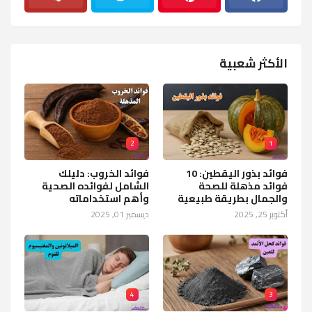
الأكثر شعبية
2
1
فوائد بذور اليقطين: 10
فوائد الخروب: دليلك
فوائد مذهلة للصحة
الشامل لفوائده الصحية
والجمال بطريقة طبيعية
وأهم استخداماته
أكتوبر 25, 2025
ديسمبر 01, 2025
4
3