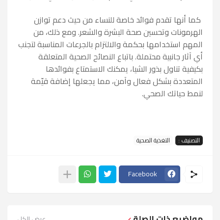
كما أنها تقدم فوائد خاصة للنساء من حيث دعم توازن
الهرمونات وتحسين صحة البشرة والشعر. ومع ذلك، من
المهم استخدامها بحكمة والالتزام بالجرعات المناسبة لتجنب
أي آثار جانبية محتملة. باتباع النصائح الصحية المتعلقة
بكيفية تناول بذور الشيا، يمكنك الاستمتاع بفوائدها
المتعددة بشكل فعال وآمن، مما يجعلها إضافة قيّمة
لنمط حياتك الصحي.
التصنيف :
التغذية الصحية
Facebook
مواضيع ذات الصلة
عرض الكل