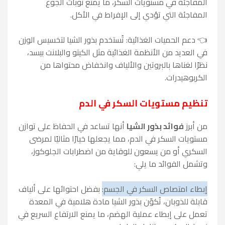
المفاجئة في مستويات السكر، ما يمنع نوبات الجوع
المفاجئة التي تؤدي إلى الإفراط في الأكل.
👈 دعم الحميات الغذائية: تُستخدم بذور الشيا لتخسيس الوزن
في العديد من الأنظمة الغذائية مثل الكيتو والبلانت بيسد،
نظرًا لغناها بالبروتين والألياف وانخفاض محتواها من
الكربوهيدرات.
تنظيم مستويات السكر في الدم
من أبرز
فوائد بذور الشيا
أنها تساعد في الحفاظ على توازن
مستويات السكر في الدم، مما يجعلها خيارًا مثاليًا لمرضى
السكري أو من يسعون للوقاية من اضطرابات الجلوكوز،
وتشمل الفوائد ما يلي:
إبطاء امتصاص السكر في الجسم:
بفضل احتوائها على ألياف
قابلة للذوبان، تُكوّن بذور الشيا مادة هلامية في المعدة
تعمل على إبطاء عملية الهضم، ما يمنع الارتفاع السريع في