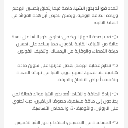
تتعدد
فوائد بذور الشيا
، خاصة فيما يتعلق بتحسين الهضم
وزيادة الطاقة اليومية، ويمكن تلخيص أبرز هذه الفوائد في
النقاط التالية:
👈 تعزيز صحة الجهاز الهضمي:
تحتوي بذور الشيا على نسبة
عالية من الألياف القابلة للذوبان، مما يساعد على تحسين
حركة الأمعاء، والوقاية من الإمساك، وتنظيف القولون.
👈 تنظيم عملية الهضم:
بفضل قدرتها على تكوين مادة
هلامية عند نقعها، تسهم حبوب الشيا في تهدئة المعدة
وتخفيف أعراض الانتفاخ والحرقة.
👈 زيادة الطاقة والنشاط: تُعد بذور الشيا فوائد فعالة لمن
يحتاجون إلى طاقة مستمرة، خصوصًا الرياضيين، حيث تحتوي
على البروتين، والأوميغا-3، والمعادن الأساسية.
👈 المساعدة في التخسيس: استخدام بذور الشيا لتخسيس