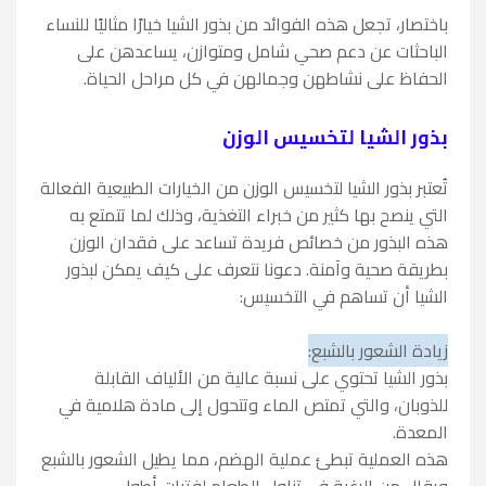
باختصار، تجعل هذه الفوائد من بذور الشيا خيارًا مثاليًا للنساء
الباحثات عن دعم صحي شامل ومتوازن، يساعدهن على
الحفاظ على نشاطهن وجمالهن في كل مراحل الحياة.
بذور الشيا لتخسيس الوزن
تُعتبر بذور الشيا لتخسيس الوزن من الخيارات الطبيعية الفعالة
التي ينصح بها كثير من خبراء التغذية، وذلك لما تتمتع به
هذه البذور من خصائص فريدة تساعد على فقدان الوزن
بطريقة صحية وآمنة. دعونا نتعرف على كيف يمكن لبذور
الشيا أن تساهم في التخسيس:
زيادة الشعور بالشبع:
بذور الشيا تحتوي على نسبة عالية من الألياف القابلة
للذوبان، والتي تمتص الماء وتتحول إلى مادة هلامية في
المعدة.
هذه العملية تبطئ عملية الهضم، مما يطيل الشعور بالشبع
ويقلل من الرغبة في تناول الطعام لفترات أطول.