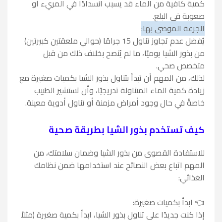
كمية كافية من الماء قد يسبب انسدادًا في المريء أو
صعوبة في البلع.
الجرعة الموصى بها:
يُفضل عدم تجاوز تناول 15 جرامًا (حوالي ملعقتين كبيرتين)
من بذور الشيا يوميًا، ما لم يُنصح بخلاف ذلك من قبل
متخصص صحي.
لذلك، من المهم أن تبدأ بتناول بذور الشيا بكميات صغيرة مع
زيادة كمية الماء المتناولة تدريجيًا، وأن تستشير الطبيب
خاصةً في حال وجود أمراض مزمنة أو تناول أدوية معينة.
كيف تستخدم بذور الشيا بطريقة صحية
للاستفادة القصوى من بذور الشيا وضمان سلامتك، من
المهم اتباع بعض النصائح عند استخدامها ضمن نظامك
الغذائي:
👈 ابدأ بكميات صغيرة:
إذا كنت جديدًا على تناول بذور الشيا، ابدأ بكمية صغيرة (مثلاً