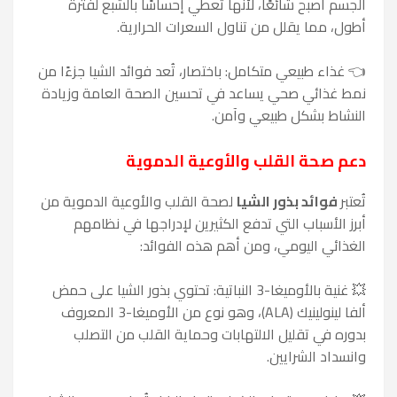
الجسم أصبح شائعًا، لأنها تعطي إحساسًا بالشبع لفترة
أطول، مما يقلل من تناول السعرات الحرارية.
👈 غذاء طبيعي متكامل: باختصار، تُعد فوائد الشيا جزءًا من
نمط غذائي صحي يساعد في تحسين الصحة العامة وزيادة
النشاط بشكل طبيعي وآمن.
دعم صحة القلب والأوعية الدموية
تُعتبر
فوائد بذور الشيا
لصحة القلب والأوعية الدموية من
أبرز الأسباب التي تدفع الكثيرين لإدراجها في نظامهم
الغذائي اليومي، ومن أهم هذه الفوائد:
💥 غنية بالأوميغا-3 النباتية: تحتوي بذور الشيا على حمض
ألفا لينولينيك (ALA)، وهو نوع من الأوميغا-3 المعروف
بدوره في تقليل الالتهابات وحماية القلب من التصلب
وانسداد الشرايين.