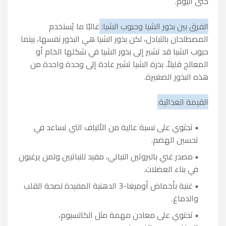
حتى اليوم.
الفرق بين بذور الشيا وحبوب الشيا:
غالبًا ما يُستخدم
المصطلحان بالتبادل، لكن بذور الشيا هي البذور نفسها، بينما
حبوب الشيا قد تشير إلى بذور الشيا في شكلها الخام أو
المعالج قليلاً. بذرة الشيا تشير عادة إلى وحدة واحدة من
هذه البذور الصغيرة.
القيمة الغذائية:
تحتوي على نسبة عالية من الألياف التي تساعد في
تحسين الهضم.
مصدر غني بالبروتين النباتي، مفيد للنباتيين ولمن يرغبون
في بناء العضلات.
غنية بأحماض أوميغا-3 الدهنية المفيدة لصحة القلب
والدماغ.
تحتوي على معادن مهمة مثل الكالسيوم،