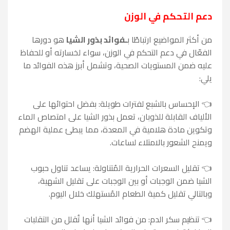
دعم التحكم في الوزن
من أكثر المواضيع ارتباطًا ب
ـفوائد بذور الشيا
هو دورها
الفعّال في دعم التحكم في الوزن، سواء لخسارته أو للحفاظ
عليه ضمن المستويات الصحية، وتشمل أبرز هذه الفوائد ما
يلي:
👈 الإحساس بالشبع لفترات طويلة: بفضل احتوائها على
الألياف القابلة للذوبان، تعمل بذور الشيا على امتصاص الماء
وتكوين مادة هلامية في المعدة، مما يبطئ عملية الهضم
ويمنح الشعور بالامتلاء لساعات.
👈 تقليل السعرات الحرارية المُتناولة: يساعد تناول حبوب
الشيا ضمن الوجبات أو بين الوجبات على تقليل الشهية،
وبالتالي تقليل كمية الطعام المُستهلك خلال اليوم.
👈 تنظيم سكر الدم: من فوائد الشيا أنها تُقلل من التقلبات