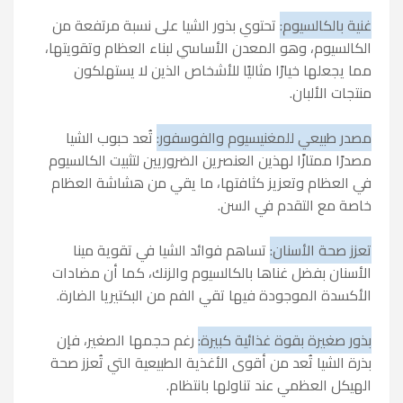
غنية بالكالسيوم:
تحتوي بذور الشيا على نسبة مرتفعة من
الكالسيوم، وهو المعدن الأساسي لبناء العظام وتقويتها،
مما يجعلها خيارًا مثاليًا للأشخاص الذين لا يستهلكون
منتجات الألبان.
مصدر طبيعي للمغنيسيوم والفوسفور:
تُعد حبوب الشيا
مصدرًا ممتازًا لهذين العنصرين الضروريين لتثبيت الكالسيوم
في العظام وتعزيز كثافتها، ما يقي من هشاشة العظام
خاصة مع التقدم في السن.
تعزز صحة الأسنان:
تساهم فوائد الشيا في تقوية مينا
الأسنان بفضل غناها بالكالسيوم والزنك، كما أن مضادات
الأكسدة الموجودة فيها تقي الفم من البكتيريا الضارة.
بذور صغيرة بقوة غذائية كبيرة:
رغم حجمها الصغير، فإن
بذرة الشيا تُعد من أقوى الأغذية الطبيعية التي تُعزز صحة
الهيكل العظمي عند تناولها بانتظام.