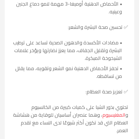
الأحماض الدهنية أوميغا-3 مهمة لنمو دماغ الجنين
وعينيه.
✅ تحسين صحة البشرة والشعر:
مضادات الأكسدة والدهون الصحية تساعد على ترطيب
البشرة وتقليل الجفاف، مما يعزز نضارتها ويؤخر علامات
الشيخوخة المبكرة.
تحفز الأحماض الدهنية نمو الشعر وتقويه، مما يقلل
من تساقطه.
✅ تعزيز صحة العظام:
تحتوي بذور الشيا على كميات كبيرة من الكالسيوم
و
المغنيسيوم
، وهما عنصران أساسيان للوقاية من هشاشة
العظام التي قد تكون أكثر شيوعًا لدى النساء مع تقدم
العمر.