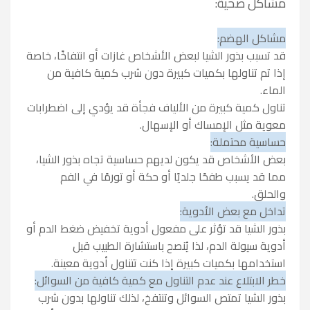
مشاكل صحية:
مشاكل الهضم:
قد تسبب بذور الشيا لبعض الأشخاص غازات أو انتفاخًا، خاصة
إذا تم تناولها بكميات كبيرة دون شرب كمية كافية من
الماء.
تناول كمية كبيرة من الألياف فجأة قد يؤدي إلى اضطرابات
معوية مثل الإمساك أو الإسهال.
حساسية محتملة:
بعض الأشخاص قد يكون لديهم حساسية تجاه بذور الشيا،
مما قد يسبب طفحًا جلديًا أو حكة أو تورمًا في الفم
والحلق.
تداخل مع بعض الأدوية:
بذور الشيا قد تؤثر على مفعول أدوية تخفيض ضغط الدم أو
أدوية سيولة الدم، لذا يُنصح باستشارة الطبيب قبل
استخدامها بكميات كبيرة إذا كنت تتناول أدوية معينة.
خطر الابتلاع عند عدم التناول مع كمية كافية من السوائل:
بذور الشيا تمتص السوائل وتنتفخ، لذلك تناولها بدون شرب