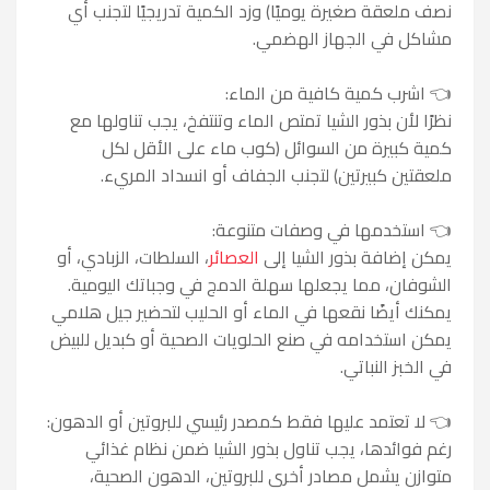
نصف ملعقة صغيرة يوميًا) وزد الكمية تدريجيًا لتجنب أي
مشاكل في الجهاز الهضمي.
👈 اشرب كمية كافية من الماء:
نظرًا لأن بذور الشيا تمتص الماء وتنتفخ، يجب تناولها مع
كمية كبيرة من السوائل (كوب ماء على الأقل لكل
ملعقتين كبيرتين) لتجنب الجفاف أو انسداد المريء.
👈 استخدمها في وصفات متنوعة:
يمكن إضافة بذور الشيا إلى
العصائر
، السلطات، الزبادي، أو
الشوفان، مما يجعلها سهلة الدمج في وجباتك اليومية.
يمكنك أيضًا نقعها في الماء أو الحليب لتحضير جيل هلامي
يمكن استخدامه في صنع الحلويات الصحية أو كبديل للبيض
في الخبز النباتي.
👈 لا تعتمد عليها فقط كمصدر رئيسي للبروتين أو الدهون:
رغم فوائدها، يجب تناول بذور الشيا ضمن نظام غذائي
متوازن يشمل مصادر أخرى للبروتين، الدهون الصحية،