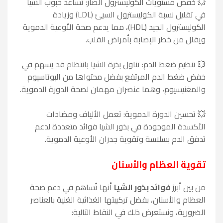
💥 خفض مستويات الكوليسترول الضار: تُساعد حبوب الشيا
في تقليل نسبة الكوليسترول السيئ (LDL) وزيادة
الكوليسترول الجيد (HDL)، مما يدعم صحة الأوعية الدموية
ويقلل من خطر الإصابة بأمراض القلب.
💥 تنظيم ضغط الدم: تناول بذرة الشيا بانتظام قد يسهم في
خفض ضغط الدم المرتفع بفضل محتواها من البوتاسيوم
والمغنيسيوم، وهما عنصران مهمان لصحة الدورة الدموية.
💥 تحسين الدورة الدموية: تعمل الألياف ومضادات
الأكسدة الموجودة في بذور الشيا فوائد متعددة لدعم
تدفق الدم بسلاسة وتقوية جدران الأوعية الدموية.
تقوية العظام والأسنان
من بين أبرز
فوائد بذور الشيا
أنها تُساهم في دعم صحة
العظام والأسنان، بفضل تركيبتها الغذائية الغنية بالعناصر
الضرورية، ونستعرض ذلك في النقاط التالية: