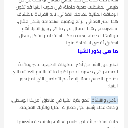
طبيعي لمشكلات صحية مزمنة، فإن حبوب الشيا قد تكون
الإضافة المثالية لنظامك الغذائي. تابع القراءة لاكتشاف
هذا الكنز الغذائي الرائع وكيفية استخدامه بشكل فعّال.
سنتعرف في هذا المقال على ما هي بذور الشيا، أهم
فوائدها الصحية، وكيف يمكن استخدامها بشكل فعال
لتحقيق أقصى استفادة منها.
ما هي بذور الشيا
تُعتبر بذور الشيا من أكثر المكونات الطبيعية غنىً وفائدةً
للصحة، وهي صغيرة الحجم لكنها مليئة بالقيم الغذائية التي
يحتاجها الجسم يوميًا. إليك أهم التفاصيل التي تميز بذور
الشيا:
الأصل والنشأة:
تنمو بذرة الشيا في مناطق أمريكا الوسطى،
وكانت غذاءً رئيسيًا لدى حضارات المايا والأزتك القديمة.
كانت تستخدم لأغراض طبية وغذائية، واحتفظت بشعبيتها