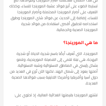
تسليط الضوء على أبرز فوائد عشبة المورينجا للنساء، وكذلك
التعرف على أضرار المورينجا المحتملة وأضرار المورينجا
للنساء، إضافة إلى الحديث عن فوائد شاي المورينجا وطرق
استخدامه لتحقيق أقصى استفادة من فوائد شجرة
المورينجا الصحية والجمالية.
ما هي المورينجا؟
المورينجا، التي تُعرف أيضًا باسم شجرة الحياة أو شجرة
البهجة، هي نبتة تنتمي إلى الفصيلة المورينجية، وتنمو
بشكل رئيسي في المناطق الاستوائية وشبه الاستوائية.
أصلها يعود إلى شمال الهند، لكنها الآن تُزرع في العديد من
دول آسيا وأفريقيا وأمريكا اللاتينية بسبب فوائدها الصحية
العديدة.
تشتهر المورينجا بقيمتها الغذائية العالية، إذ تحتوي على: