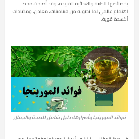
بخصائصها الطبية والغذائية الفريدة، وقد أصبحت محط
اهتمام عالمي لما تحتويه من فيتامينات، معادن، ومضادات
أكسدة قوية.
فوائد المورينجا وأضرارها: دليل شامل للصحة والجمال
في هذا المقال، سنكشف أسرار المورينجا وفوائدها، مع