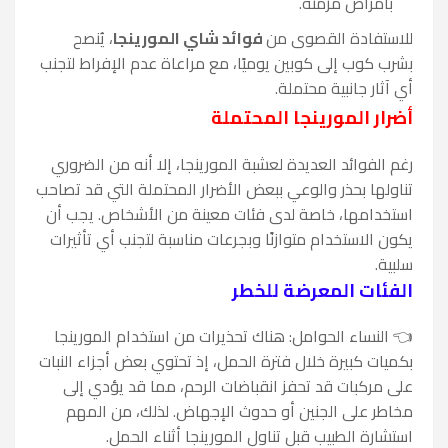
بأمراض مزمنة.
للاستفادة القصوى من
فوائد شاي المورينجا
، يُنصح
بشرب كوب إلى كوبين يوميًا، مع مراعاة عدم الإفراط لتجنب
أي آثار جانبية محتملة.
أضرار المورينجا المحتملة
رغم الفوائد العديدة لعشبة المورينجا، إلا أنه من الضروري
تناولها بحذر والوعي ببعض الأضرار المحتملة التي قد تصاحب
استخدامها، خاصة لدى فئات معينة من الأشخاص. يجب أن
يكون الاستخدام متوازنًا وبجرعات مناسبة لتجنب أي تأثيرات
سلبية.
الفئات المعرضة للخطر
👈 النساء الحوامل: هناك تحذيرات من استخدام المورينجا
بكميات كبيرة خلال فترة الحمل، إذ تحتوي بعض أجزاء النبات
على مركبات قد تحفز انقباضات الرحم، مما قد يؤدي إلى
مخاطر على الجنين أو حدوث الإجهاض. لذلك، من المهم
استشارة الطبيب قبل تناول المورينجا أثناء الحمل.