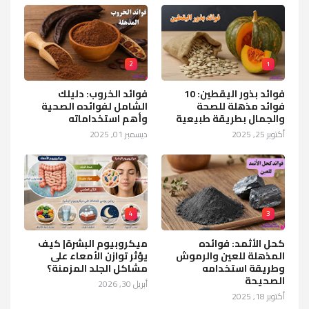
2
1
فوائد بذور اليقطين: 10
فوائد الخروب: دليلك
فوائد مذهلة للصحة
الشامل لفوائده الصحية
والجمال بطريقة طبيعية
وأهم استخداماته
أكتوبر 25, 2025
ديسمبر 01, 2025
4
3
كحل الأثمد: فوائده
ميكروبيوم البشرة| كيف
المذهلة للعين والرموش
يؤثر توازن الأمعاء على
وطريقة استخدامه
مشاكل الجلد المزمنة؟
الصحيحة
أبريل 30, 2026
أكتوبر 18, 2025