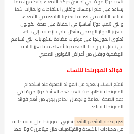
تلعب دورًا مهمًا في تحسين حركة الأمعاء وتنظيمها، مما
يساعد على منع الإمساك وتقليل الانتفاخات والغازات. كما
تساعد الألياف في تغذية البكتيريا النافعة في الأمعاء،
والتي تلعب دورًا أساسيًا في الحفاظ على صحة القولون
وتعزيز الجهاز الهضمي بشكل عام. بالإضافة إلى ذلك،
تحتوي المورينجا على مركبات مضادة للالتهابات التي تساهم
في تقليل تهيج جدار المعدة والأمعاء، مما يعزز الراحة
الهضمية ويقلل من أعراض القولون العصبي.
فوائد المورينجا للنساء
تتمتع النساء بالعديد من الفوائد الصحية عند استخدام
المورينجا بانتظام، حيث تلعب هذه العشبة دورًا مهمًا في
دعم الصحة العامة والجمال الخاص بهن. من أهم فوائد
المورينجا للنساء:
تعزيز صحة البشرة والشعر:
تحتوي المورينجا على نسبة عالية
من مضادات الأكسدة والفيتامينات مثل فيتامين C وE، مما