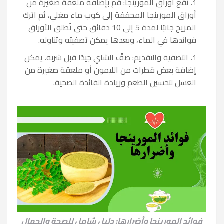
نقع أوراق المورينجا: قم بإضافة ملعقة صغيرة من
أوراق المورينجا المجففة إلى كوب ماء مغلي، ثم اترك
المزيج جانبًا لمدة 5 إلى 10 دقائق حتى تُطلق الأوراق
فوائدها في الماء، وبعدها يمكن تصفيته وتناوله.
التصفية والتقديم: صفِّ الشاي جيدًا قبل شربه. يمكن
إضافة بعض قطرات من الليمون أو ملعقة صغيرة من
العسل لتحسين الطعم وزيادة الفائدة الصحية.
فوائد المورينجا وأضرارها: دليل شامل للصحة والجمال