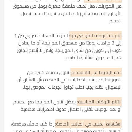
من المورينجا، مثل نصف ملعقة صغيرة يوميًا من مسحوق
الأوراق المجففة، ثم زيادة الجرعة تدريجيًا حسب تحمل
الجسم.
الجرعة اليومية الموصى بها:
الجرعة المعتادة تتراوح بين 1
إلى 3 جرامات يوميًا من مسحوق المورينجا، أو ما يعادل
كوب إلى كوبين من شاي المورينجا، ولكن لا يُنصح بتجاوز
هذا الحد دون استشارة الطبيب.
عدم الإفراط في الاستخدام:
تناول كميات كبيرة من
المورينجا قد يسبب اضطرابات في المعدة مثل الغثيان أو
الإسهال، لذلك يجب تجنب تجاوز الجرعات الموصى بها.
التزام الأوقات المناسبة:
يفضل تناول المورينجا مع الطعام
أو بعد الوجبات لتقليل احتمال حدوث اضطرابات هضمية.
استشارة الطبيب في الحالات الخاصة:
إذا كنت حاملًا، مرضعة،
أو تتناول أدوية معينة مثل أدوية الضغط أو السكري، فمن