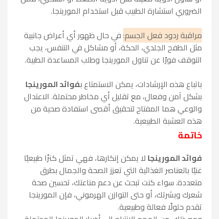
الضروري استشارة الطبيب قبل استخدام المورينجا.
مراقبة ردود فعل الجسم:
في حال ظهور أي أعراض جانبية
مثل الطفح الجلدي، الحكة، أو مشاكل في التنفس، يجب
التوقف فورًا عن تناول المورينجا وطلب المساعدة الطبية.
باتباع هذه الإرشادات، يمكن الاستمتاع ب
فوائد المورينجا
بشكل آمن وفعال، مع تقليل أي مخاطر محتملة. الاعتدال
والوعي هما المفتاح لتحقيق أقصى استفادة صحية من
هذه العشبة الطبيعية.
خاتمة
فوائد المورينجا
لا يمكن إنكارها، فهي تمثل كنزًا طبيعيًا
غنيًا بالعناصر الغذائية التي تعزز الصحة والجمال بطرق
متعددة. سواء كنت تبحث عن دعم مناعتك، تحسين صحة
شعرك وبشرتك، أو حتى التوازن الهرموني، فإن المورينجا
تقدم حلولًا فعالة وطبيعية.
ومع ذلك، من المهم الانتباه إلى أضرار المورينجا المحتملة،