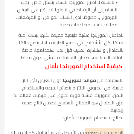
بالنسبة لـ أضرار المورينجا للنساء بشكل خاص، يجب
الانتباه إلى أن الإفراط في تناولها قد يؤثر على التوازن
الهرموني، خصوصًا لدى النساء الحوامل أو المرضعات،
مما قد يسبب مضاعفات صحية.
باختصار، المورينجا عشبة طبيعية مفيدة لكنها ليست آمنة
تمامًا لكل الأشخاص في جميع الظروف. لذا، ينصح دائمًا
بالاعتدال واستشارة الطبيب قبل بدء استخدامها، خاصة
للفئات الحساسة، لضمان الاستفادة المثلى بدون مخاطر.
كيفية استخدام المورينجا بأمان
للاستفادة من
فوائد المورينجا
دون التعرض لأي آثار
جانبية، من الضروري الالتزام بنصائح الجرعة والاستخدام
الآمن. المورينجا عشبة قوية تحتوي على مركبات فعالة، لذا
فإن الاعتدال هو المفتاح الأساسي لضمان نتائج صحية
إيجابية.
نصائح لاستخدام المورينجا بأمان:
البدء بجرعات صغيرة:
من الأفضل أن تبدأ بتناول كميات قليلة