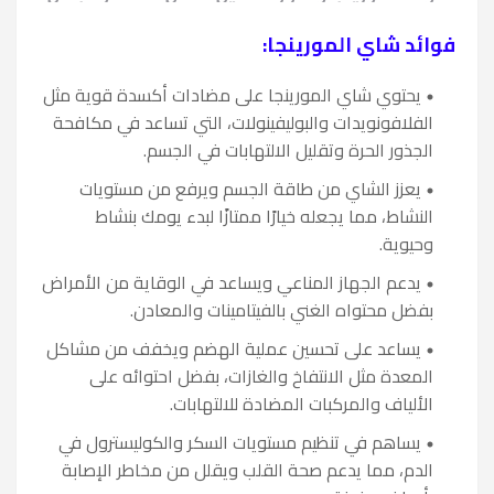
فوائد شاي المورينجا:
يحتوي شاي المورينجا على مضادات أكسدة قوية مثل
الفلافونويدات والبوليفينولات، التي تساعد في مكافحة
الجذور الحرة وتقليل الالتهابات في الجسم.
يعزز الشاي من طاقة الجسم ويرفع من مستويات
النشاط، مما يجعله خيارًا ممتازًا لبدء يومك بنشاط
وحيوية.
يدعم الجهاز المناعي ويساعد في الوقاية من الأمراض
بفضل محتواه الغني بالفيتامينات والمعادن.
يساعد على تحسين عملية الهضم ويخفف من مشاكل
المعدة مثل الانتفاخ والغازات، بفضل احتوائه على
الألياف والمركبات المضادة للالتهابات.
يساهم في تنظيم مستويات السكر والكوليسترول في
الدم، مما يدعم صحة القلب ويقلل من مخاطر الإصابة