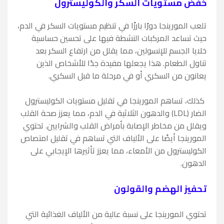
خفض مستويات السكر والكوليسترول
تلعب المورينجا دورًا بارزًا في تنظيم مستويات السكر في الدم،
حيث تساعد المركبات النشطة فيها على تحسين حساسية
خلايا الجسم للإنسولين، مما يقلل من ارتفاع السكر بعد
تناول الطعام. هذا يجعلها مفيدة جدًا للأشخاص الذين
يعانون من السكري أو في مرحلة ما قبل السكري.
كذلك، تساهم المورينجا في تقليل مستويات الكوليسترول
الضار (LDL) والدهون الثلاثية في الدم، مما يعزز صحة القلب
ويقلل من مخاطر الإصابة بأمراض القلب والشرايين. تحتوي
المورينجا أيضًا على الألياف التي تساهم في تقليل امتصاص
الكوليسترول من الأمعاء، مما يعزز تأثيرها الإيجابي على
الدهون.
تحفيز الهضم والقولون
تحتوي المورينجا على نسبة عالية من الألياف الغذائية التي