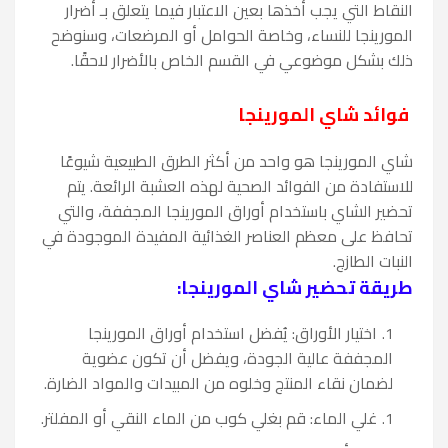
النقاط التي يجب أخذها بعين الاعتبار فيما يتعلق بـ أضرار
المورينجا للنساء، وخاصة الحوامل أو المرضعات، وسنوضح
ذلك بشكل موضوعي في القسم الخاص بالأضرار لاحقًا.
فوائد شاي المورينجا
شاي المورينجا هو واحد من أكثر الطرق الطبيعية شيوعًا
للاستفادة من الفوائد الصحية لهذه العشبة الرائعة. يتم
تحضير الشاي باستخدام أوراق المورينجا المجففة، والتي
تحافظ على معظم العناصر الغذائية المفيدة الموجودة في
النبات الطازج.
طريقة تحضير شاي المورينجا:
اختيار الأوراق: يُفضل استخدام أوراق المورينجا
المجففة عالية الجودة، ويفضل أن تكون عضوية
لضمان نقاء المنتج وخلوه من المبيدات والمواد الضارة.
غلي الماء: قم بغلي كوب من الماء النقي أو المفلتر.