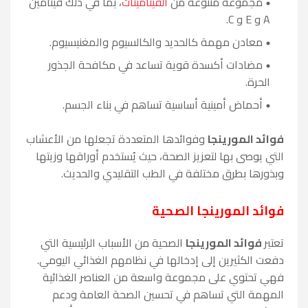
مجموعة متنوعة من
الفيتامينات
، بما في ذلك فيتامين
A و E و C.
معادن مهمة كالحديد والكالسيوم والمغنيسيوم.
مضادات أكسدة قوية تساعد في مكافحة الجذور
الحرة.
أحماض أمينية أساسية تساهم في بناء الجسم.
فوائد المورينجا
وفوائدها المتعددة تجعلها من الأعشاب
التي يوصى بها لتعزيز الصحة، حيث يُستخدم أوراقها وزيتها
وبذورها بطرق مختلفة في الطب التقليدي والحديث.
فوائد المورينجا الصحية
تعتبر
فوائد المورينجا
الصحية من الأسباب الرئيسية التي
دفعت الكثيرين إلى إدخالها في نظامهم الغذائي اليومي.
فهي تحتوي على مجموعة واسعة من العناصر الغذائية
المهمة التي تساهم في تحسين الصحة العامة ودعم