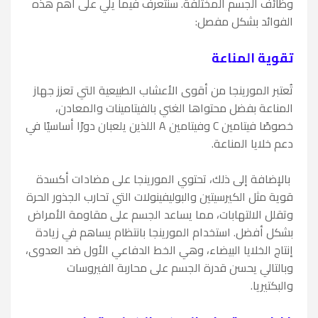
وظائف الجسم المختلفة. سنتعرف فيما يلي على أهم هذه
الفوائد بشكل مفصل:
تقوية المناعة
تُعتبر المورينجا من أقوى الأعشاب الطبيعية التي تعزز جهاز
المناعة بفضل محتواها الغني بالفيتامينات والمعادن،
خصوصًا فيتامين C وفيتامين A اللذين يلعبان دورًا أساسيًا في
دعم خلايا المناعة.
بالإضافة إلى ذلك، تحتوي المورينجا على مضادات أكسدة
قوية مثل الكيرسيتين والبوليفينولات التي تحارب الجذور الحرة
وتقلل الالتهابات، مما يساعد الجسم على مقاومة الأمراض
بشكل أفضل. استخدام المورينجا بانتظام يساهم في زيادة
إنتاج الخلايا البيضاء، وهي الخط الدفاعي الأول ضد العدوى،
وبالتالي يحسن قدرة الجسم على محاربة الفيروسات
والبكتيريا.