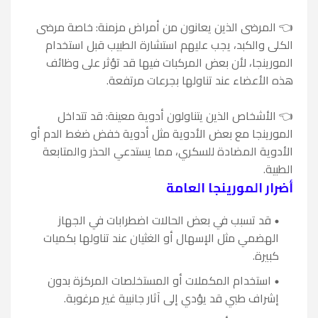
👈 المرضى الذين يعانون من أمراض مزمنة: خاصة مرضى
الكلى والكبد، يجب عليهم استشارة الطبيب قبل استخدام
المورينجا، لأن بعض المركبات فيها قد تؤثر على وظائف
هذه الأعضاء عند تناولها بجرعات مرتفعة.
👈 الأشخاص الذين يتناولون أدوية معينة: قد تتداخل
المورينجا مع بعض الأدوية مثل أدوية خفض ضغط الدم أو
الأدوية المضادة للسكري، مما يستدعي الحذر والمتابعة
الطبية.
أضرار المورينجا العامة
قد تسبب في بعض الحالات اضطرابات في الجهاز
الهضمي مثل الإسهال أو الغثيان عند تناولها بكميات
كبيرة.
استخدام المكملات أو المستخلصات المركزة بدون
إشراف طبي قد يؤدي إلى آثار جانبية غير مرغوبة.