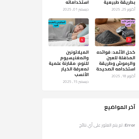
بطريقة طبيعية
استخداماته
أكتوبر 25, 2025
ديسمبر 01, 2025
4
3
كحل الأثمد: فوائده
الميلاتونين
المذهلة للعين
والمغنيسيوم
والرموش وطريقة
للنوم: مقارنة علمية
استخدامه الصحيحة
لمعرفة الخيار
الأنسب
أكتوبر 18, 2025
ديسمبر 15, 2025
آخر المواضيع
Error:
لم يتم العثور على أي نتائج