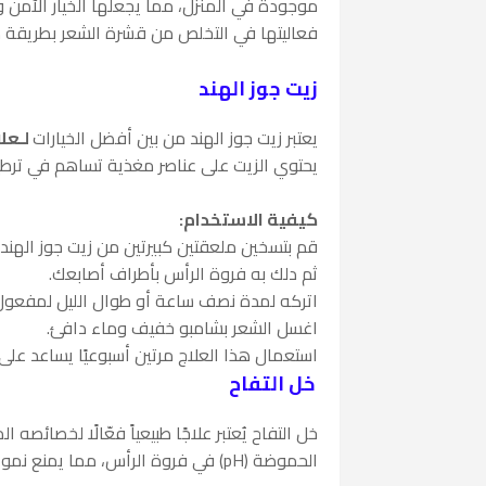
موجودة في المنزل، مما يجعلها الخيار الآمن 
فعاليتها في التخلص من قشرة الشعر بطريقة ط
زيت جوز الهند
يعتبر زيت جوز الهند من بين أفضل الخيارات
لـعل
يحتوي الزيت على عناصر مغذية تساهم في ترط
كيفية الاستخدام:
قم بتسخين ملعقتين كبيرتين من زيت جوز الهند ح
ثم دلك به فروة الرأس بأطراف أصابعك.
اتركه لمدة نصف ساعة أو طوال الليل لمفعو
اغسل الشعر بشامبو خفيف وماء دافئ.
استعمال هذا العلاج مرتين أسبوعيًا يساعد على 
خل التفاح
خل التفاح يُعتبر علاجًا طبيعياً فعّالًا لخصائص
الحموضة (pH) في فروة الرأس، مما يمنع نمو الفطريات التي تسبب