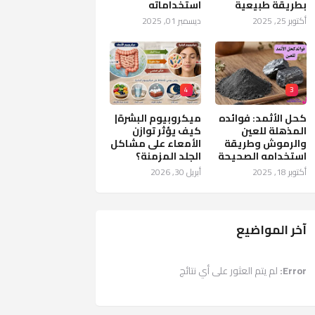
بطريقة طبيعية
استخداماته
أكتوبر 25, 2025
ديسمبر 01, 2025
4
3
كحل الأثمد: فوائده
ميكروبيوم البشرة|
المذهلة للعين
كيف يؤثر توازن
والرموش وطريقة
الأمعاء على مشاكل
استخدامه الصحيحة
الجلد المزمنة؟
أكتوبر 18, 2025
أبريل 30, 2026
آخر المواضيع
Error:
لم يتم العثور على أي نتائج