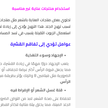
استخدام منتجات عناية غير مناسبة
تحتوي بعض منتجات العناية بالشعر مثل منتجات
تسبب تهيج الجلد. هذا التهيج يؤدي إلى زيادة تس
استعمال الزيوت الثقيلة يتسبب في تسد المسا
عوامل تؤدي إلى تفاقم القشرة
الإجهاد وسوء التغذية
يلعب الإجهاد دورًا مهمًا في زيادة القشرة، ح
مما يجعل فروة الرأس أكثر عرضة للجفاف أو ت
الضرورية مثل فيتامين B والزنك يؤثر بطريقة مباشرة على صحة فروة الرأس ويزيد من احتمالية ظهور
الرأس
.
قلة غسل الشعر أو الإفراط فيه
للحفاظ على صحة الشعر، لابد من التوازن الضرو
الجلد الميتة، مما يخلق بيئة مثالية لتكاثر الف