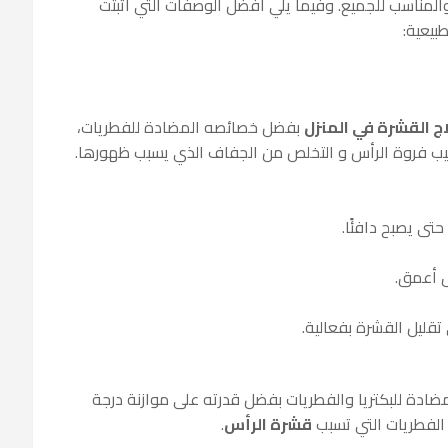
والمناسب للجميع. وفيما يلي أفضل الوصفات التي أثبتت
بيعية:
اج القشرة في المنزل
بفضل خصائصه المضادة للفطريات،
يب فروة الرأس و التخلص من الجفاف الذي يسبب ظهورها.
تى يصبح دافئًا.
ل أعمق.
تقليل القشرة بفعالية.
ه المضادة للبكتريا والفطريات بفضل قدرته على موازنة درجة
قشرة الرأس
.